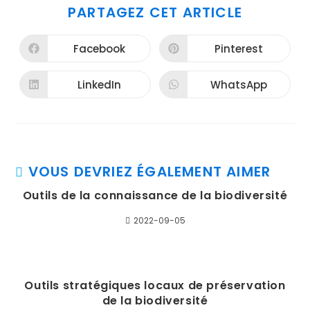
PARTAGER
PARTAGEZ CET ARTICLE
CE
CONTENU
Facebook
Pinterest
Ouvrir
Ouvrir
dans
dans
une
une
autre
autre
LinkedIn
WhatsApp
Ouvrir
Ouvrir
fenêtre
fenêtre
dans
dans
une
une
autre
autre
fenêtre
fenêtre
VOUS DEVRIEZ ÉGALEMENT AIMER
Outils de la connaissance de la biodiversité
2022-09-05
Outils stratégiques locaux de préservation
de la biodiversité