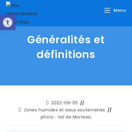
Skip
Menu
to
Ouvrir la barre d’outils
content
Généralités et
définitions
Publication
2022-09-05
publiée :
Post
Zones humides et eaux souterraines
category:
photo : Val de Morteau