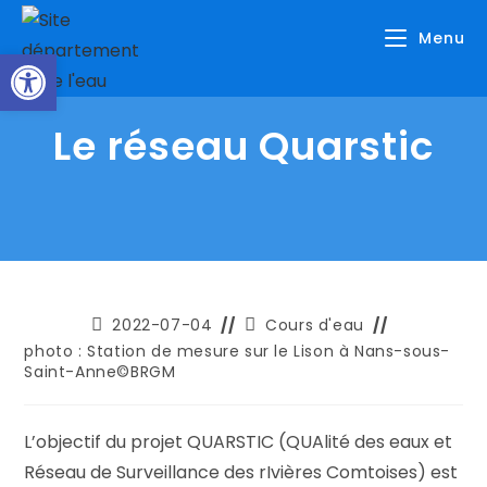
Skip
Menu
to
Ouvrir la barre d’outils
content
Le réseau Quarstic
Publication
Post
2022-07-04
Cours d'eau
publiée :
category:
photo : Station de mesure sur le Lison à Nans-sous-
Saint-Anne©BRGM
L’objectif du projet QUARSTIC (QUAlité des eaux et
Réseau de Surveillance des rIvières Comtoises) est