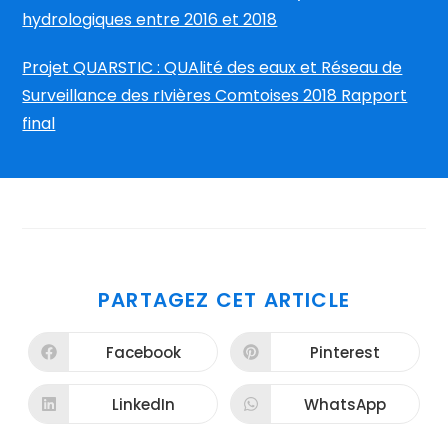
hydrologiques entre 2016 et 2018
Projet QUARSTIC : QUAlité des eaux et Réseau de
Surveillance des rIvières Comtoises 2018 Rapport
final
PARTAGER
PARTAGEZ CET ARTICLE
CE
CONTENU
Facebook
Pinterest
Ouvrir
Ouvrir
dans
dans
une
une
autre
autre
LinkedIn
WhatsApp
Ouvrir
Ouvrir
fenêtre
fenêtre
dans
dans
une
une