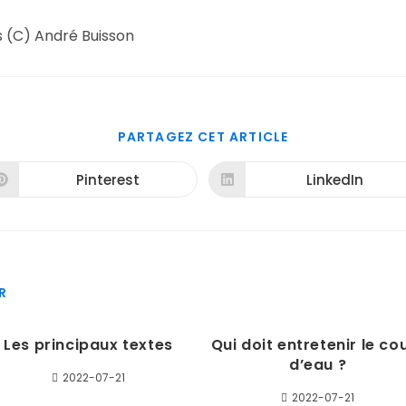
 (C) André Buisson
PARTAGER
PARTAGEZ CET ARTICLE
CE
CONTENU
Pinterest
LinkedIn
Ouvrir
Ouvrir
dans
dans
une
une
autre
autre
fenêtre
fenêtre
R
Les principaux textes
Qui doit entretenir le co
d’eau ?
2022-07-21
2022-07-21