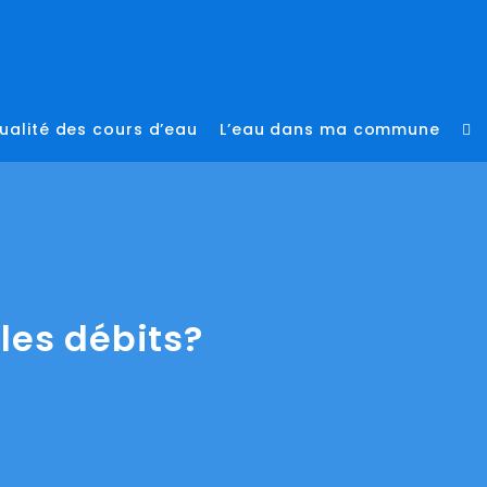
ualité des cours d’eau
L’eau dans ma commune
To
we
se
les débits?