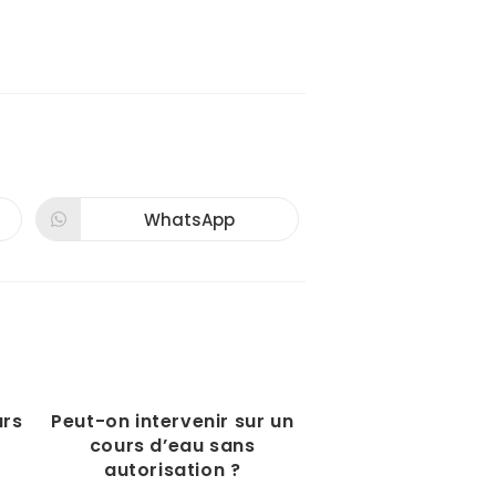
WhatsApp
Ouvrir
dans
une
autre
fenêtre
Plan du site
Mentions légales
urs
Peut-on intervenir sur un
Politique de cookies (UE)
cours d’eau sans
Déclaration d’accessibilité
autorisation ?