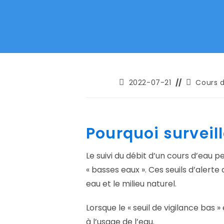
Publication
Post
2022-07-21
Cours 
publiée :
category:
Pourquoi surveill
Le suivi du débit d’un cours d’eau 
« basses eaux ». Ces seuils d’alert
eau et le milieu naturel.
Lorsque le « seuil de vigilance bas 
à l’usage de l’eau.