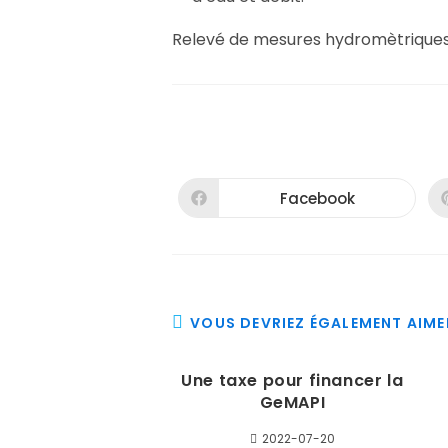
Relevé de mesures hydromètriques
Facebook
Ouvrir
dans
une
autre
fenêtre
La démarche
VOUS DEVRIEZ ÉGALEMENT AIME
Contacter les partenaires
Une taxe pour financer la
Les cycles de l’eau
GeMAPI
Références
2022-07-20