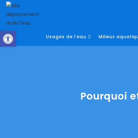
Skip
to
content
Ouvrir la barre d’outils
Usages de l’eau
Milieux aquatiq
Pourquoi e