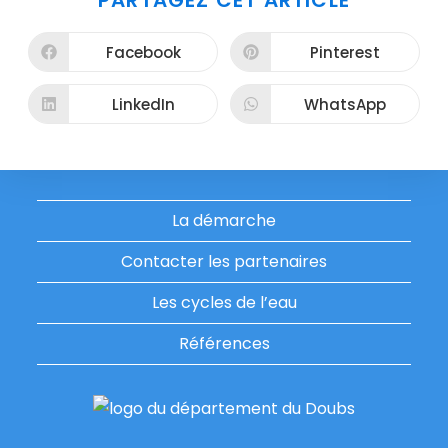
PARTAGEZ CET ARTICLE
CE
CONTENU
Facebook
Pinterest
Ouvrir
Ouvrir
dans
dans
une
une
autre
autre
LinkedIn
WhatsApp
Ouvrir
Ouvrir
fenêtre
fenêtre
dans
dans
une
une
autre
autre
fenêtre
fenêtre
La démarche
Contacter les partenaires
Les cycles de l’eau
Références