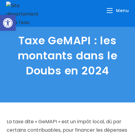
Skip
Menu
to
Ouvrir la barre d’outils
content
Taxe GeMAPI : les
montants dans le
Doubs en 2024
La taxe dite « GeMAPI » est un impôt local, dû par
certains contribuables, pour financer les dépenses