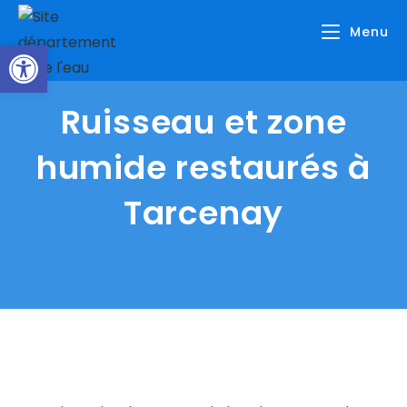
Skip
Menu
to
Ouvrir la barre d’outils
content
Ruisseau et zone
humide restaurés à
Tarcenay