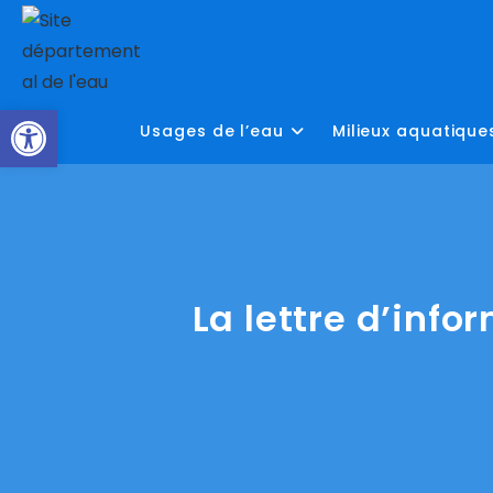
Skip
to
content
Ouvrir la barre d’outils
Usages de l’eau
Milieux aquatique
La lettre d’info