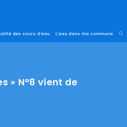
alité des cours d’eau
L’eau dans ma commune
Tog
web
sea
es » N°8 vient de