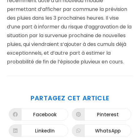
récemment doté d’un nouveau module
permettant d’afficher par commune la prévision
des pluies dans les 3 prochaines heures. Il vise
d’une part à informer du risque d’aggravation de la
situation par la survenue prochaine de nouvelles
pluies, qui viendraient s’ajouter à des cumuls déjà
exceptionnels, et d’autre part à estimer la
probabilité de fin de l’épisode pluvieux en cours.
PARTAGER
PARTAGEZ CET ARTICLE
CE
CONTENU
Facebook
Pinterest
Ouvrir
Ouvrir
dans
dans
une
une
autre
autre
LinkedIn
WhatsApp
Ouvrir
Ouvrir
fenêtre
fenêtre
dans
dans