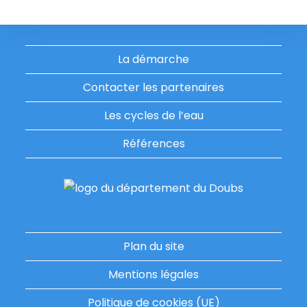
une
une
autre
autre
fenêtre
fenêtre
La démarche
Contacter les partenaires
Les cycles de l’eau
Références
Plan du site
Mentions légales
Politique de cookies (UE)