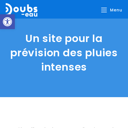
Skip
Menu
to
Ouvrir la barre d’outils
content
Un site pour la
prévision des pluies
intenses