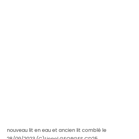
nouveau lit en eau et ancien lit comblé le
28/09/2023 (C)Lionel GEORGES CD25