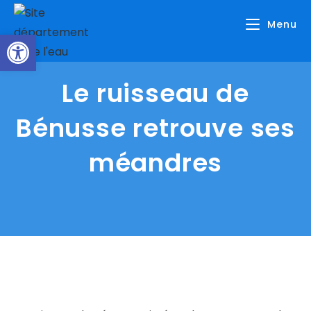
Skip
Menu
to
Ouvrir la barre d’outils
content
Le ruisseau de
Bénusse retrouve ses
méandres