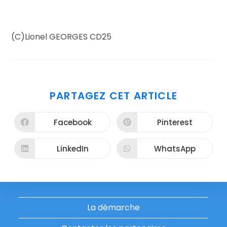
(C)Lionel GEORGES CD25
PARTAGER
PARTAGEZ CET ARTICLE
CE
CONTENU
Facebook
Pinterest
Ouvrir
Ouvrir
dans
dans
une
une
autre
autre
LinkedIn
WhatsApp
Ouvrir
Ouvrir
fenêtre
fenêtre
dans
dans
une
une
autre
autre
fenêtre
fenêtre
La démarche