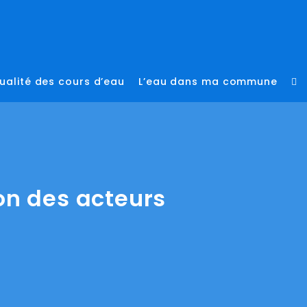
ualité des cours d’eau
L’eau dans ma commune
To
we
se
on des acteurs