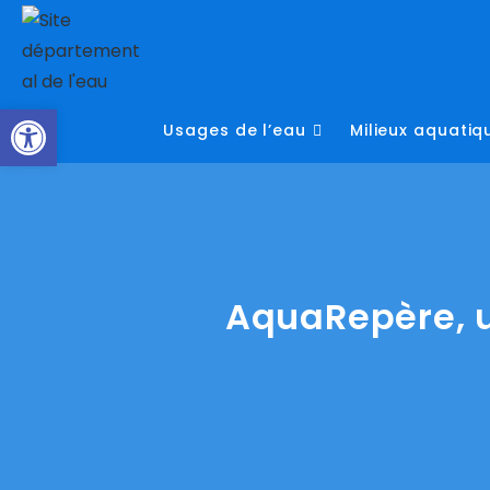
Skip
to
content
Ouvrir la barre d’outils
Usages de l’eau
Milieux aquatiq
AquaRepère, u